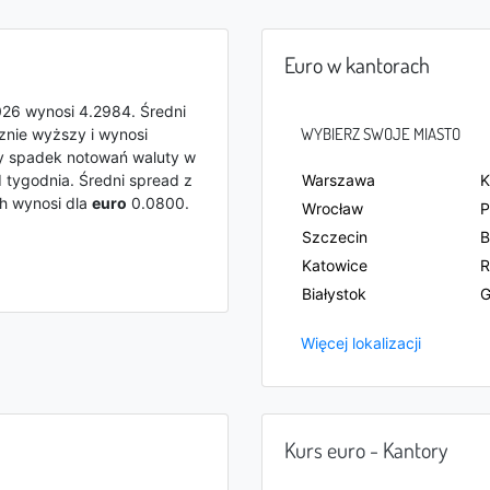
Euro w kantorach
26 wynosi 4.2984. Średni
WYBIERZ SWOJE MIASTO
znie wyższy i wynosi
ny spadek notowań waluty w
 tygodnia. Średni spread z
Warszawa
K
ch wynosi dla
euro
0.0800.
Wrocław
P
Szczecin
B
Katowice
R
Białystok
G
Więcej lokalizacji
Kurs euro - Kantory