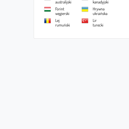
australijski
kanadyjski
Forint
Hrywna
węgierski
ukraińska
Lej
Lir
rumuński
turecki
Rubel
Jen
rosyjski
japoński
Szekla
Juan
izraelska
chiński
Bat
Lari
tajski
gruzińskie
Real
Rupia
brazylijski
indyjska
Peso
Manat
filipińskie
azerbejdżańsk
i
Dinar
Dolar
tunezyjski
tajwański
Dolar
Won
nowozelandz
południowok
ki
oreański
Rupia
Peso
indonezyjska
meksykańskie
Dolar
Rand
singapurski
południowoaf