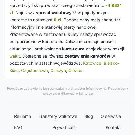
sprzedaży i skupu w skali całego zestawienia to
-4.9821
zł
. Najniższy
spread walutowy
w pojedynczym
kantorze to natomiast
0 zł
. Podane ceny mają charakter
informacyjny i nie stanowią oferty handlowej.
Prezentowane w zestawieniu kursy należy sprawdzać
bezpośrednio w kantorach. Dalsze informacje onośnie
aktualnego i archiwalnego
kursu euro
znajdziesz w sekcji
walut
. Dostępne są również
zestawienia kantorów
w
pozostałych miastach województwa:
Katowice
,
Bielsko-
Biała
,
Częstochowa
,
Cieszyn
,
Gliwice
.
Powyższe zestawienie kursów walut ma charakter informacyjny. Podane ceny
należy zweryfikować w kantorze.
Reklama
Transfery walutowe
Blog
O serwisie
FAQ
Prywatność
Kontakt