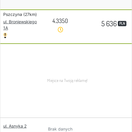
Pszczyna (27km)
4.3350
5 636
ul. Broniewskiego
PLN
1A
ul. Asnyka 2
Brak danych