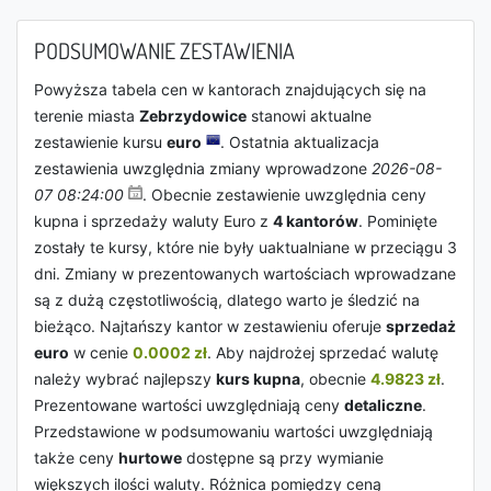
PODSUMOWANIE ZESTAWIENIA
Powyższa tabela cen w kantorach znajdujących się na
terenie miasta
Zebrzydowice
stanowi aktualne
zestawienie kursu
euro
. Ostatnia aktualizacja
zestawienia uwzględnia zmiany wprowadzone
2026-08-
07 08:24:00
. Obecnie zestawienie uwzględnia ceny
kupna i sprzedaży waluty Euro z
4 kantorów
. Pominięte
zostały te kursy, które nie były uaktualniane w przeciągu 3
dni. Zmiany w prezentowanych wartościach wprowadzane
są z dużą częstotliwością, dlatego warto je śledzić na
bieżąco. Najtańszy kantor w zestawieniu oferuje
sprzedaż
euro
w cenie
0.0002 zł
. Aby najdrożej sprzedać walutę
należy wybrać najlepszy
kurs kupna
, obecnie
4.9823 zł
.
Prezentowane wartości uwzględniają ceny
detaliczne
.
Przedstawione w podsumowaniu wartości uwzględniają
także ceny
hurtowe
dostępne są przy wymianie
większych ilości waluty. Różnica pomiędzy ceną