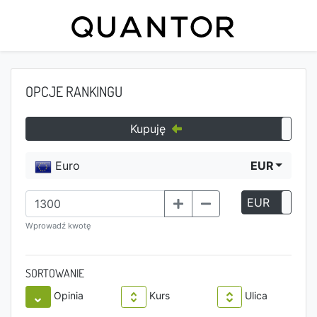
OPCJE RANKINGU
Kupuję
Euro
EUR
EUR
P
Wprowadź kwotę
SORTOWANIE
Opinia
Kurs
Ulica