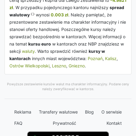
ceną sprzedaży i kupna dla całego zestawienia to
-4.9821
zł
. W przypadku pojedynczego kantoru najniższy
spread
walutowy
wynosi
0.003 zł
. Należy pamiętać, że
prezentowane zestawienie ma charakter informacyjny i nie
stanowi oferty handlowej. Poszczególne kursy należy
sprawdzać bezpośrednio w kantorach. Więcej informacji o
na temat
kursu euro
w kantorach oraz NBP znajdziesz w
sekcji
waluty
. Warto sprawdzić również
kursy w
kantorach
innych miast województwa:
Poznań
,
Kalisz
,
Ostrów Wielkopolski
,
Leszno
,
Gniezno
.
Powyższe zestawienie kursów walut ma charakter informacyjny. Podane ceny
należy zweryfikować w kantorze.
Reklama
Transfery walutowe
Blog
O serwisie
FAQ
Prywatność
Kontakt