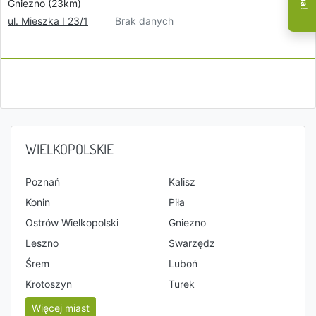
Gniezno (23km)
Brak danych
ul. Mieszka I 23/1
WIELKOPOLSKIE
Poznań
Kalisz
Konin
Piła
Ostrów Wielkopolski
Gniezno
Leszno
Swarzędz
Śrem
Luboń
Krotoszyn
Turek
Więcej miast