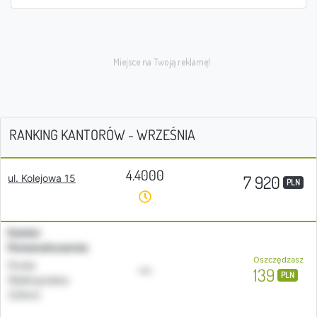
RANKING KANTORÓW - WRZEŚNIA
4.4000
7 920
ul. Kolejowa 15
PLN
Kantor
Pomarańczarnia
Oszczędzasz
Środa
•••
139
PLN
Wielkopolska
(22km)