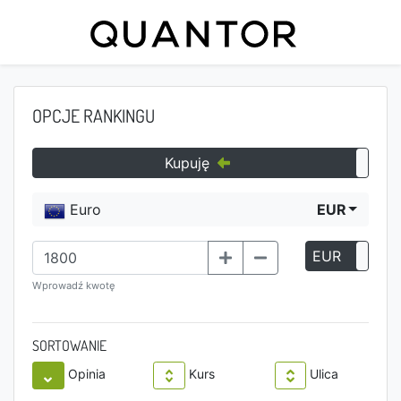
OPCJE RANKINGU
Kupuję
Euro
EUR
EUR
P
Wprowadź kwotę
SORTOWANIE
Opinia
Kurs
Ulica