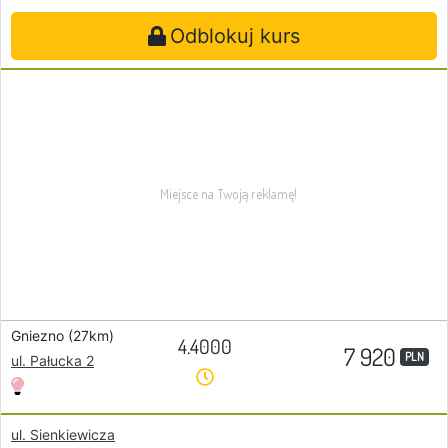
Odblokuj kurs
Gniezno (27km)
4.4000
7 920
PLN
ul. Pałucka 2
ul. Sienkiewicza