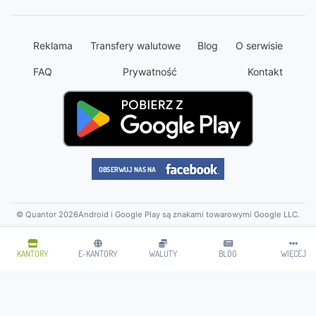
Reklama
Transfery walutowe
Blog
O serwisie
FAQ
Prywatność
Kontakt
© Quantor 2026
Android i Google Play są znakami towarowymi Google LLC.
KANTORY
E-KANTORY
WALUTY
BLOG
WIĘCEJ