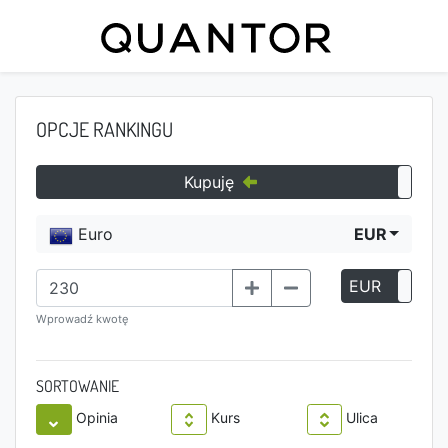
OPCJE RANKINGU
Kupuję
Euro
EUR
EUR
P
Wprowadź kwotę
SORTOWANIE
Opinia
Kurs
Ulica