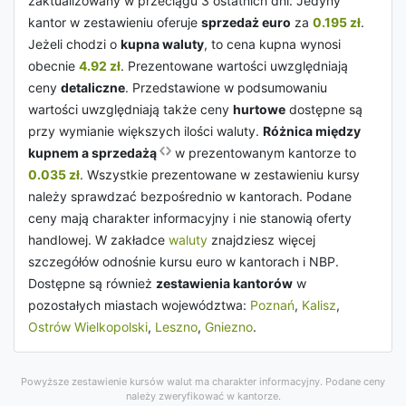
zaktualizowany w przeciągu 3 ostatnich dni. Jedyny
kantor w zestawieniu oferuje
sprzedaż euro
za
0.195 zł
.
Jeżeli chodzi o
kupna waluty
, to cena kupna wynosi
obecnie
4.92 zł
. Prezentowane wartości uwzględniają
ceny
detaliczne
. Przedstawione w podsumowaniu
wartości uwzględniają także ceny
hurtowe
dostępne są
przy wymianie większych ilości waluty.
Różnica między
kupnem a sprzedażą
w prezentowanym kantorze to
0.035 zł
. Wszystkie prezentowane w zestawieniu kursy
należy sprawdzać bezpośrednio w kantorach. Podane
ceny mają charakter informacyjny i nie stanowią oferty
handlowej. W zakładce
waluty
znajdziesz więcej
szczegółów odnośnie kursu euro w kantorach i NBP.
Dostępne są również
zestawienia kantorów
w
pozostałych miastach województwa:
Poznań
,
Kalisz
,
Ostrów Wielkopolski
,
Leszno
,
Gniezno
.
Powyższe zestawienie kursów walut ma charakter informacyjny. Podane ceny
należy zweryfikować w kantorze.