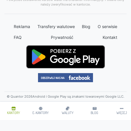
należy zweryfikować w kantorze.
Reklama
Transfery walutowe
Blog
O serwisie
FAQ
Prywatność
Kontakt
© Quantor 2026
Android i Google Play są znakami towarowymi Google LLC.
KANTORY
E-KANTORY
WALUTY
BLOG
WIĘCEJ