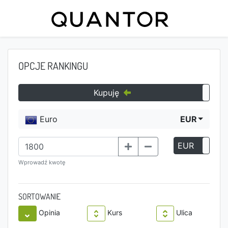
OPCJE RANKINGU
Kupuję
Euro
EUR
EUR
P
Wprowadź kwotę
SORTOWANIE
Opinia
Kurs
Ulica