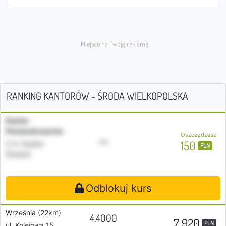
RANKING KANTORÓW - ŚRODA WIELKOPOLSKA
Kantor
Pomarańczarnia
Oszczędzasz
•••
150
C.H. Kupiec
PLN
Średzki
Odblokuj kurs
Września (22km)
4.4000
7 920
PLN
ul. Kolejowa 15