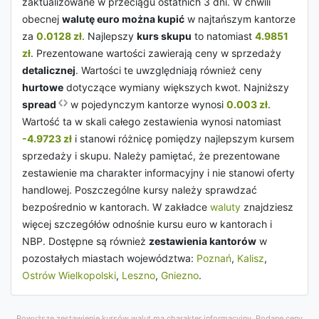
zaktualizowane w przeciągu ostatnich 3 dni. W chwili
obecnej
walutę euro można kupić
w najtańszym kantorze
za
0.0128 zł
. Najlepszy
kurs skupu
to natomiast
4.9851
zł
. Prezentowane wartości zawierają ceny w sprzedaży
detalicznej
. Wartości te uwzględniają również ceny
hurtowe
dotyczące wymiany większych kwot. Najniższy
spread
w pojedynczym kantorze wynosi
0.003 zł
.
Wartość ta w skali całego zestawienia wynosi natomiast
-4.9723 zł
i stanowi różnicę pomiędzy najlepszym kursem
sprzedaży i skupu. Należy pamiętać, że prezentowane
zestawienie ma charakter informacyjny i nie stanowi oferty
handlowej. Poszczególne kursy należy sprawdzać
bezpośrednio w kantorach. W zakładce
waluty
znajdziesz
więcej szczegółów odnośnie kursu euro w kantorach i
NBP. Dostępne są również
zestawienia kantorów
w
pozostałych miastach województwa:
Poznań
,
Kalisz
,
Ostrów Wielkopolski
,
Leszno
,
Gniezno
.
Powyższe zestawienie kursów walut ma charakter informacyjny. Podane ceny