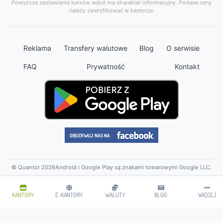
Powyższe zestawienie kursów walut ma charakter informacyjny. Podane ceny
należy zweryfikować w kantorze.
Reklama
Transfery walutowe
Blog
O serwisie
FAQ
Prywatność
Kontakt
© Quantor 2026
Android i Google Play są znakami towarowymi Google LLC.
KANTORY
E-KANTORY
WALUTY
BLOG
WIĘCEJ