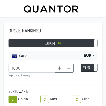
OPCJE RANKINGU
Kupuję
Euro
EUR
EUR
P
Wprowadź kwotę
SORTOWANIE
Opinia
Kurs
Ulica