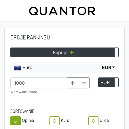
OPCJE RANKINGU
Kupuję
Euro
EUR
EUR
P
Wprowadź kwotę
SORTOWANIE
Opinia
Kurs
Ulica