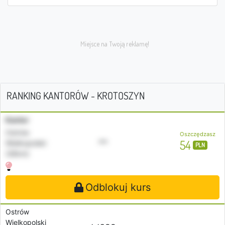
RANKING KANTORÓW - KROTOSZYN
Kantor
Ostrów
Oszczędzasz
•••
54
Wielkopolski
PLN
(26km)
Odblokuj kurs
Ostrów
Wielkopolski