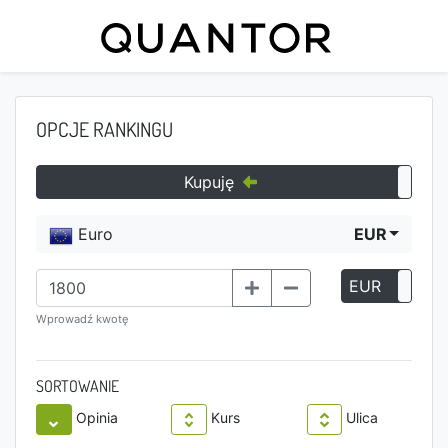
OPCJE RANKINGU
Kupuję
Euro
EUR
EUR
P
Wprowadź kwotę
SORTOWANIE
Opinia
Kurs
Ulica