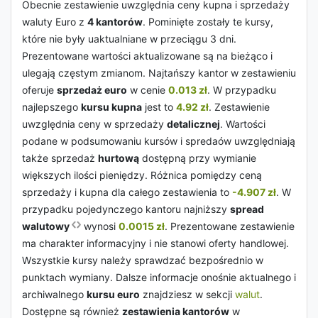
Obecnie zestawienie uwzględnia ceny kupna i sprzedaży
waluty Euro z
4 kantorów
. Pominięte zostały te kursy,
które nie były uaktualniane w przeciągu 3 dni.
Prezentowane wartości aktualizowane są na bieżąco i
ulegają częstym zmianom. Najtańszy kantor w zestawieniu
oferuje
sprzedaż euro
w cenie
0.013 zł
. W przypadku
najlepszego
kursu kupna
jest to
4.92 zł
. Zestawienie
uwzględnia ceny w sprzedaży
detalicznej
. Wartości
podane w podsumowaniu kursów i spredaów uwzględniają
także sprzedaż
hurtową
dostępną przy wymianie
większych ilości pieniędzy. Różnica pomiędzy ceną
sprzedaży i kupna dla całego zestawienia to
-4.907 zł
. W
przypadku pojedynczego kantoru najniższy
spread
walutowy
wynosi
0.0015 zł
. Prezentowane zestawienie
ma charakter informacyjny i nie stanowi oferty handlowej.
Wszystkie kursy należy sprawdzać bezpośrednio w
punktach wymiany. Dalsze informacje onośnie aktualnego i
archiwalnego
kursu euro
znajdziesz w sekcji
walut
.
Dostępne są również
zestawienia kantorów
w