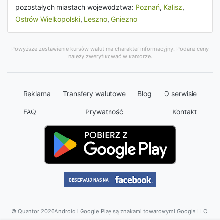
pozostałych miastach województwa:
Poznań
,
Kalisz
,
Ostrów Wielkopolski
,
Leszno
,
Gniezno
.
Powyższe zestawienie kursów walut ma charakter informacyjny. Podane ceny
należy zweryfikować w kantorze.
Reklama
Transfery walutowe
Blog
O serwisie
FAQ
Prywatność
Kontakt
© Quantor 2026
Android i Google Play są znakami towarowymi Google LLC.