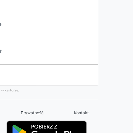
h
h
 w kantorze.
Prywatność
Kontakt