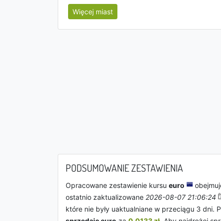
Więcej miast
PODSUMOWANIE ZESTAWIENIA
Opracowane zestawienie kursu
euro
obejmuje
ostatnio zaktualizowane
2026-08-07 21:06:24
które nie były uaktualniane w przeciągu 3 dni.
sprzedaje euro
za
0.0133 zł
. Aby najdrożej s