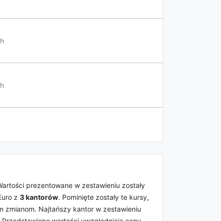
h
h
Wartości prezentowane w zestawieniu zostały
Euro z
3 kantorów
. Pominięte zostały te kursy,
ym zmianom. Najtańszy kantor w zestawieniu
. Przedstawione wartości uwzględniają ceny