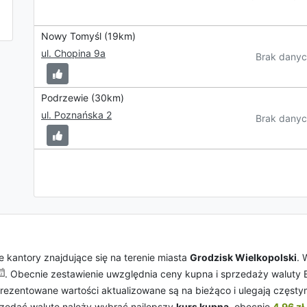
Nowy Tomyśl (19km)
ul. Chopina 9a
Brak danyc
Podrzewie (30km)
ul. Poznańska 2
Brak danyc
 kantory znajdujące się na terenie miasta
Grodzisk Wielkopolski
. 
. Obecnie zestawienie uwzględnia ceny kupna i sprzedaży waluty 
 Prezentowane wartości aktualizowane są na bieżąco i ulegają częst
przedać walutę należy wybrać najlepszy
kurs kupna
, obecnie
4.96 zł