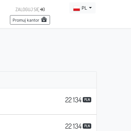
PL
ZALOGUJ SIĘ
Promuj kantor
22 134
PLN
22 134
PLN