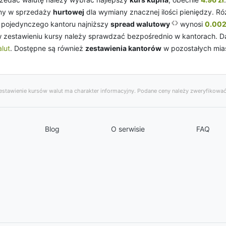
eny w sprzedaży
hurtowej
dla wymiany znacznej ilości pieniędzy. R
 pojedynczego kantoru najniższy
spread walutowy
wynosi
0.002
w zestawieniu kursy należy sprawdzać bezpośrednio w kantorach. Da
lut
. Dostępne są również
zestawienia kantorów
w pozostałych mi
stawienie kursów walut ma charakter informacyjny. Podane ceny należy zweryfikować
Blog
O serwisie
FAQ