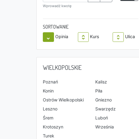
Wprowadź kwotę
SORTOWANIE
Opinia
Kurs
Ulica
WIELKOPOLSKIE
Poznań
Kalisz
Konin
Piła
Ostrów Wielkopolski
Gniezno
Leszno
Swarzędz
Śrem
Luboń
Krotoszyn
Września
Turek