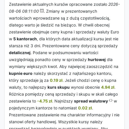
Zestawienie aktualnych kursów opracowane zostało
2026-
08-06 08:11:00
. Zmiany w prezentowanych
wartościach wprowadzane są z dużą częstotliwością,
dlatego warto je śledzić na bieżąco. W chwili obecnej
zestawienie obejmuje ceny kupna i sprzedaży waluty Euro
w
5 kantorach
, dla których data aktualizacji kursu jest nie
starsza niż 3 dni. Prezentowane ceny dotyczą sprzedaży
detalicznej
. Podane w podsumowaniu wartości
uwzględniają ponadto ceny w sprzedaży
hurtowej
dla
wymiany większych kwot. Aby najwięcej zaoszczędzić na
kupnie euro
należy skorzystać z najtańszego kantoru,
który sprzedaje ją za
0.19 zł
. Jeżeli chodzi cenę o kupna
waluty, to najlepszy
kurs skupu
wynosi obecnie
4.94 zł
.
Różnica pomiędzy ceną sprzedaży i skupu w skali całego
zestawienia to
-4.75 zł
. Najniższy
spread walutowy
w
pojedynczym kantorze to natomiast
0.02 zł
.
Prezentowane zestawienie ma charakter informacyjny i nie
stanowi oferty handlowej. Wszystkie kursy należy
sprawdzać bezpośrednio w punktach wymiany. Aby