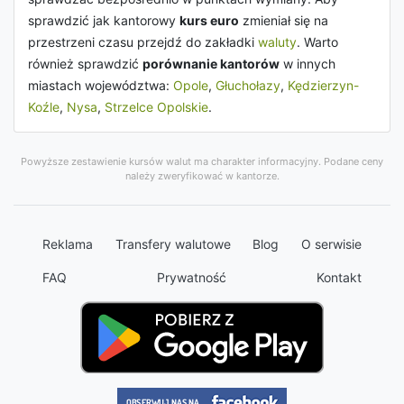
sprawdzić jak kantorowy
kurs euro
zmieniał się na
przestrzeni czasu przejdź do zakładki
waluty
. Warto
również sprawdzić
porównanie kantorów
w innych
miastach województwa:
Opole
,
Głuchołazy
,
Kędzierzyn-
Koźle
,
Nysa
,
Strzelce Opolskie
.
Powyższe zestawienie kursów walut ma charakter informacyjny. Podane ceny
należy zweryfikować w kantorze.
Reklama
Transfery walutowe
Blog
O serwisie
FAQ
Prywatność
Kontakt