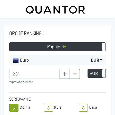
OPCJE RANKINGU
Kupuję
Euro
EUR
EUR
P
Wprowadź kwotę
SORTOWANIE
Opinia
Kurs
Ulica