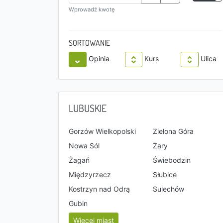
Wprowadź kwotę
SORTOWANIE
Opinia
Kurs
Ulica
LUBUSKIE
Gorzów Wielkopolski
Zielona Góra
Nowa Sól
Żary
Żagań
Świebodzin
Międzyrzecz
Słubice
Kostrzyn nad Odrą
Sulechów
Gubin
Więcej miast