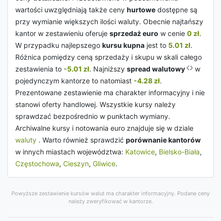
wartości uwzględniają także ceny
hurtowe
dostępne są
przy wymianie większych ilości waluty. Obecnie najtańszy
kantor w zestawieniu oferuje
sprzedaż euro
w cenie
0 zł
.
W przypadku najlepszego
kursu kupna
jest to
5.01 zł
.
Różnica pomiędzy ceną sprzedaży i skupu w skali całego
zestawienia to
-5.01 zł
. Najniższy
spread walutowy
w
pojedynczym kantorze to natomiast
-4.28 zł
.
Prezentowane zestawienie ma charakter informacyjny i nie
stanowi oferty handlowej. Wszystkie kursy należy
sprawdzać bezpośrednio w punktach wymiany.
Archiwalne kursy i notowania euro znajduje się w dziale
waluty
. Warto również sprawdzić
porównanie kantorów
w innych miastach województwa:
Katowice
,
Bielsko-Biała
,
Częstochowa
,
Cieszyn
,
Gliwice
.
Powyższe zestawienie kursów walut ma charakter informacyjny. Podane ceny
należy zweryfikować w kantorze.