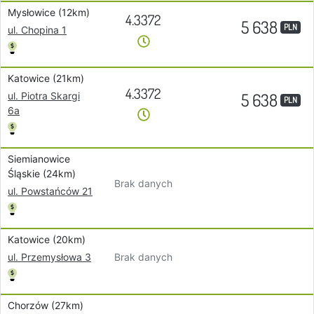
Mysłowice (12km)
4.3372
5 638
PLN
ul. Chopina 1
Katowice (21km)
4.3372
5 638
ul. Piotra Skargi
PLN
6a
Siemianowice
Śląskie (24km)
Brak danych
ul. Powstańców 21
Katowice (20km)
Brak danych
ul. Przemysłowa 3
Chorzów (27km)