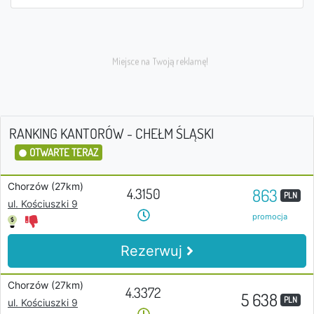
RANKING KANTORÓW - CHEŁM ŚLĄSKI
OTWARTE TERAZ
Chorzów (27km)
863
4.3150
PLN
ul. Kościuszki 9
promocja
Rezerwuj
Chorzów (27km)
4.3372
5 638
PLN
ul. Kościuszki 9