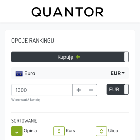
OPCJE RANKINGU
Kupuję
Euro
EUR
EUR
P
Wprowadź kwotę
SORTOWANIE
Opinia
Kurs
Ulica