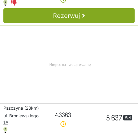
Rezerwuj
Pszczyna (23km)
4.3363
5 637
ul. Broniewskiego
PLN
1A