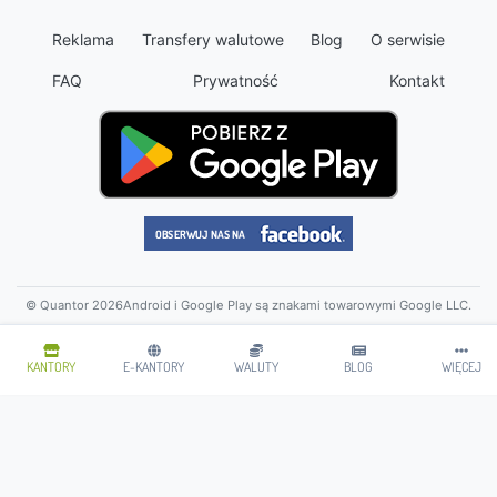
Reklama
Transfery walutowe
Blog
O serwisie
FAQ
Prywatność
Kontakt
© Quantor 2026
Android i Google Play są znakami towarowymi Google LLC.
KANTORY
E-KANTORY
WALUTY
BLOG
WIĘCEJ