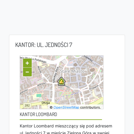
KANTOR: UL. JEDNOŚCI 7
+
−
©
OpenStreetMap
contributors.
KANTOR LOOMBARD
Kantor Loombard mieszczący się pod adresem
ul Jedności 7 w mieście Zielona Góra w swojej