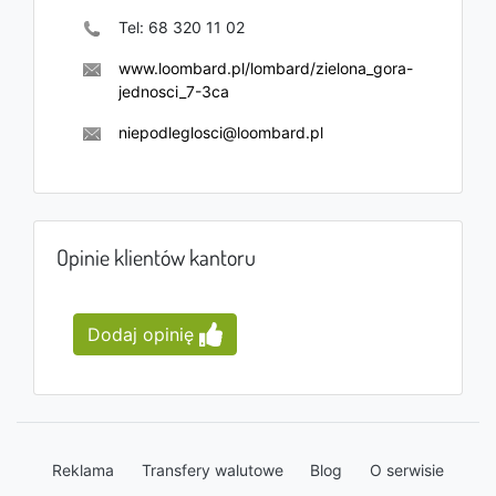
Tel:
68 320 11 02
www.loombard.pl/lombard/zielona_gora-
jednosci_7-3ca
niepodleglosci@loombard.pl
Opinie klientów kantoru
Dodaj opinię
Reklama
Transfery walutowe
Blog
O serwisie