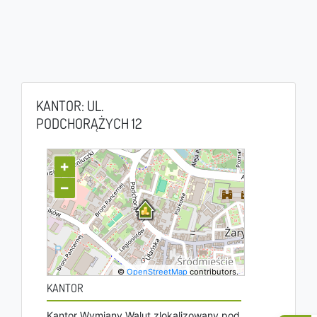
KANTOR: UL.
PODCHORĄŻYCH 12
+
−
©
OpenStreetMap
contributors.
KANTOR
Kantor Wymiany Walut zlokalizowany pod