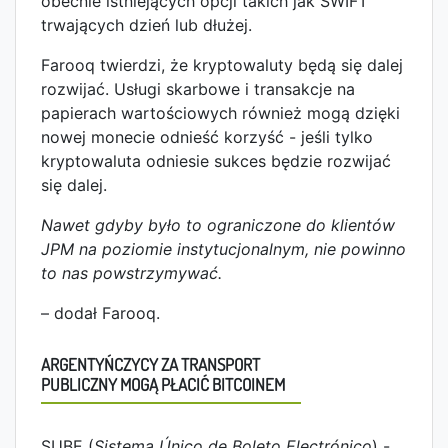
obecnie istniejących opcji takich jak SWIFT
trwających dzień lub dłużej.
Farooq twierdzi, że kryptowaluty będą się dalej
rozwijać. Usługi skarbowe i transakcje na
papierach wartościowych również mogą dzięki
nowej monecie odnieść korzyść - jeśli tylko
kryptowaluta odniesie sukces będzie rozwijać
się dalej.
Nawet gdyby było to ograniczone do klientów
JPM na poziomie instytucjonalnym, nie powinno
to nas powstrzymywać.
– dodał Farooq.
ARGENTYŃCZYCY ZA TRANSPORT
PUBLICZNY MOGĄ PŁACIĆ BITCOINEM
SUBE (
Sistema Único de Boleto Electrónico
) -