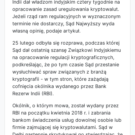
Indii dał władzom indyjskim cztery tygodnie na
opracowanie zasad uregulowania kryptowalut.
Jeżeli rząd ram regulacyjnych w wyznaczonym
terminie nie dostarczy, Sąd Najwyższy wyda
własną opinię, podaje artykuł.
25 lutego odbyła się rozprawa, podczas której
Sąd dał ostatnią szansę Związkowi Indyjskiemu
na opracowanie regulacji kryptograficznych,
podkreślając, że po tym czasie Sąd przestanie
wysłuchiwać spraw związanych z branżą
kryptografii - w tym stron, które zażądają
cofnięcia okólnika wydanego przez Bank
Rezerw Indii (RBI).
Okólnik, o którym mowa, został wydany przez
RBI na początku kwietnia 2018 r. i zabrania
bankom świadczenia usług dowolnej osobie lub
firmie zajmującej się kryptowalutami. Sąd w
Delhi następnie skrytykował go stwierdzając, że