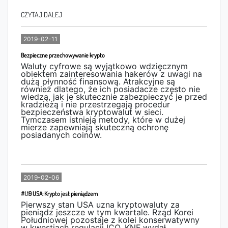
CZYTAJ DALEJ
2019-02-11
Bezpieczne przechowywanie krypto
Waluty cyfrowe są wyjątkowo wdzięcznym
obiektem zainteresowania hakerów z uwagi na
dużą płynność finansową. Atrakcyjne są
również dlatego, że ich posiadacze często nie
wiedzą, jak je skutecznie zabezpieczyć je przed
kradzieżą i nie przestrzegają procedur
bezpieczeństwa kryptowalut w sieci.
Tymczasem istnieją metody, które w dużej
mierze zapewniają skuteczną ochronę
posiadanych coinów.
czytaj
2019-02-06
#I.19 USA: Krypto jest pieniądzem
Pierwszy stan USA uzna kryptowaluty za
pieniądz jeszcze w tym kwartale. Rząd Korei
Południowej pozostaje z kolei konserwatywny
w kwestiach regulacji ICO. KNF wydał