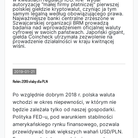
autoryzację "małej firmy płatniczej" pierwszej
polskiej giełdzie kryptowalut, czyniąc ja tym
samym legalną według obowiązującego prawa.
Najważniejsze banki centralne zrzeszone w
Szwajcarskiej organizacji BRM prowadzą
badania nad wprowadzeniem oficjalnej waluty
cyfrowej w swoich państwach. Japoński gigant,
giełda Coincheck utrzymała zezwolenie na
prowadzenie działalności w kraju kwitnącej
wiśni.
czytaj
2019-01-21
Rekin: 2019 słaby dla PLN
Po względnie dobrym 2018 r. polska waluta
wchodzi w okres niepewności, w którym nie
będzie zależała tylko od naszej gospodarki.
Polityka FED-u, pod warunkiem stabilności
amerykańskiego rynku finansowego, pozwala
przewidywać brak większych wahań USD/PLN.